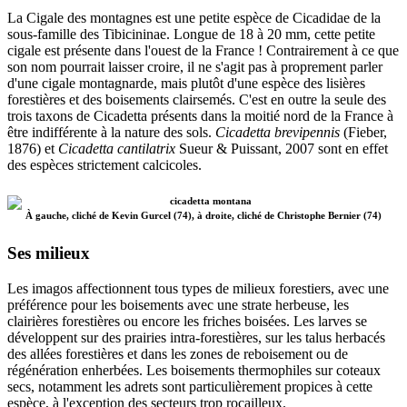
La Cigale des montagnes est une petite espèce de Cicadidae de la
sous-famille des Tibicininae. Longue de 18 à 20 mm, cette petite
cigale est présente dans l'ouest de la France ! Contrairement à ce que
son nom pourrait laisser croire, il ne s'agit pas à proprement parler
d'une cigale montagnarde, mais plutôt d'une espèce des lisières
forestières et des boisements clairsemés. C'est en outre la seule des
trois taxons de Cicadetta présents dans la moitié nord de la France à
être indifférente à la nature des sols.
Cicadetta brevipennis
(Fieber,
1876) et
Cicadetta cantilatrix
Sueur & Puissant, 2007 sont en effet
des espèces strictement calcicoles.
À gauche, cliché de Kevin Gurcel (74), à droite, cliché de Christophe Bernier (74)
Ses milieux
Les imagos affectionnent tous types de milieux forestiers, avec une
préférence pour les boisements avec une strate herbeuse, les
clairières forestières ou encore les friches boisées. Les larves se
développent sur des prairies intra-forestières, sur les talus herbacés
des allées forestières et dans les zones de reboisement ou de
régénération enherbées. Les boisements thermophiles sur coteaux
secs, notamment les adrets sont particulièrement propices à cette
espèce, à l'exception des secteurs trop rocailleux.