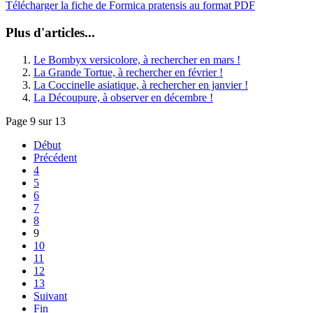
Télécharger la fiche de Formica pratensis au format PDF
Plus d'articles...
Le Bombyx versicolore, à rechercher en mars !
La Grande Tortue, à rechercher en février !
La Coccinelle asiatique, à rechercher en janvier !
La Découpure, à observer en décembre !
Page 9 sur 13
Début
Précédent
4
5
6
7
8
9
10
11
12
13
Suivant
Fin