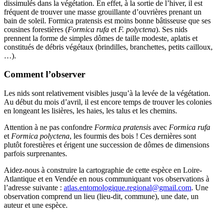
dissimulés dans la végétation. En effet, à la sortie de l’hiver, il est
fréquent de trouver une masse grouillante d’ouvrières prenant un
bain de soleil. Formica pratensis est moins bonne bâtisseuse que ses
cousines forestières (
Formica rufa
et
F. polyctena
). Ses nids
prennent la forme de simples dômes de taille modeste, aplatis et
constitués de débris végétaux (brindilles, branchettes, petits cailloux,
…).
Comment l’observer
Les nids sont relativement visibles jusqu’à la levée de la végétation.
Au début du mois d’avril, il est encore temps de trouver les colonies
en longeant les lisières, les haies, les talus et les chemins.
Attention à ne pas confondre
Formica pratensis
avec
Formica rufa
et
Formica polyctena
, les fourmis des bois ! Ces dernières sont
plutôt forestières et érigent une succession de dômes de dimensions
parfois surprenantes.
Aidez-nous à construire la cartographie de cette espèce en Loire-
Atlantique et en Vendée en nous communiquant vos observations à
l’adresse suivante :
atlas.entomologique.regional@gmail.com
. Une
observation comprend un lieu (lieu-dit, commune), une date, un
auteur et une espèce.