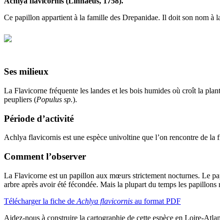
Achlya flavicornis (Linnaeus, 1758).
Ce papillon appartient à la famille des Drepanidae. Il doit son nom à la
Ses milieux
La Flavicorne fréquente les landes et les bois humides où croît la plant
peupliers (
Populus sp.
).
Période d’activité
Achlya flavicornis est une espèce univoltine que l’on rencontre de la 
Comment l’observer
La Flavicorne est un papillon aux mœurs strictement nocturnes. Le pap
arbre après avoir été fécondée. Mais la plupart du temps les papillons r
Télécharger la fiche de
Achlya flavicornis
au format PDF
Aidez-nous à construire la cartographie de cette espèce en Loire-Atl