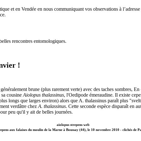
ntique et en Vendée en nous communiquant vos observations à l’adresse
ce.
belles rencontres entomologiques.
vier !
 généralement brune (plus rarement verte) avec des taches sombres, En 
à sa cousine
Aiolopus thalassinus
, l'Oedipode émeraudine. Il existe cepe
 plus longs que larges environ) alors que A. thalassinus paraît plus "svelt
hement verdâtre chez
A. thalassinus
. Cette seconde espèce disparaît en 
our peu qu'il y ait de belles journées.
repens aux falaises du moulin de la Marne à Boussay (44), le 10 novembre 2010 - clichés de Pa