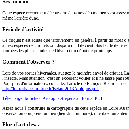
Ses milieux
Cette espèce récemment découverte dans nos départements est assez mal c
même l'arrière dune.
Période d’activité
Ce criquet n'est adulte que tardivement, en général à partir du mois d'aoû
autres espèces de criquets ont disparu qu'il devient plus facile de le r
journées les plus chaudes de l'hiver et du début de printemps.
Comment l’observer ?
Lors de vos sorties hivernales, guettez le moindre envol de criquet. La
l'insecte. Mais attention, c'est un excellent voilier et il ne laisse pas
Pour plus d'informations, consultez l'article de François Bétard sur ce
http://francois.betard.free.fr/Betard2013Aiolopus.pdf.
Télécharger la fiche d'Aiolopus strepens au format PDF
Aidez-nous à construire la cartographie de cette espèce en Loire-Atl
observation comprend un lieu (lieu-dit,commune), une date, un auteur
Plus d'articles...