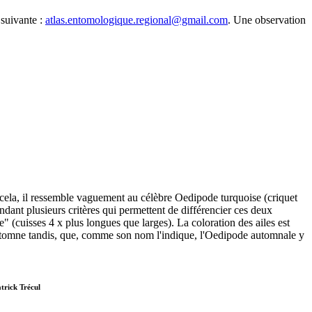
 suivante :
atlas.entomologique.regional@gmail.com
. Une observation
cela, il ressemble vaguement au célèbre Oedipode turquoise (criquet
ndant plusieurs critères qui permettent de différencier ces deux
e" (cuisses 4 x plus longues que larges). La coloration des ailes est
automne tandis, que, comme son nom l'indique, l'Oedipode automnale y
trick Trécul