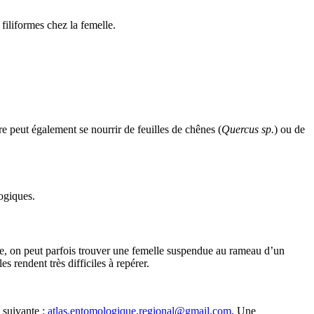
 filiformes chez la femelle.
re peut également se nourrir de feuilles de chênes (
Quercus sp.
) ou de
logiques.
née, on peut parfois trouver une femelle suspendue au rameau d’un
s rendent très difficiles à repérer.
 suivante :
atlas.entomologique.regional@gmail.com
. Une