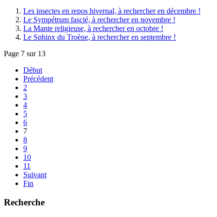
Les insectes en repos hivernal, à rechercher en décembre !
Le Sympétrum fascié, à rechercher en novembre !
La Mante religieuse, à rechercher en octobre !
Le Sphinx du Troène, à rechercher en septembre !
Page 7 sur 13
Début
Précédent
2
3
4
5
6
7
8
9
10
11
Suivant
Fin
Recherche