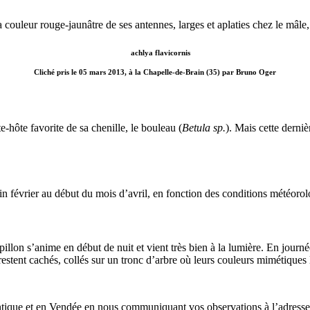
 couleur rouge-jaunâtre de ses antennes, larges et aplaties chez le mâle,
Cliché pris le 05 mars 2013, à la Chapelle-de-Brain (35) par Bruno Oger
e-hôte favorite de sa chenille, le bouleau (
Betula sp.
). Mais cette derniè
fin février au début du mois d’avril, en fonction des conditions météoro
illon s’anime en début de nuit et vient très bien à la lumière. En jour
estent cachés, collés sur un tronc d’arbre où leurs couleurs mimétiques le
antique et en Vendée en nous communiquant vos observations à l’adresse