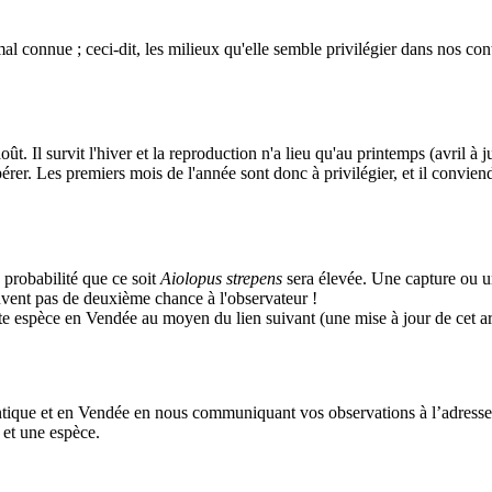
onnue ; ceci-dit, les milieux qu'elle semble privilégier dans nos contrées
t. Il survit l'hiver et la reproduction n'a lieu qu'au printemps (avril à ju
epérer. Les premiers mois de l'année sont donc à privilégier, et il convie
 probabilité que ce soit
Aiolopus strepens
sera élevée. Une capture ou un
 souvent pas de deuxième chance à l'observateur !
tte espèce en Vendée au moyen du lien suivant (une mise à jour de cet art
antique et en Vendée en nous communiquant vos observations à l’adresse
 et une espèce.